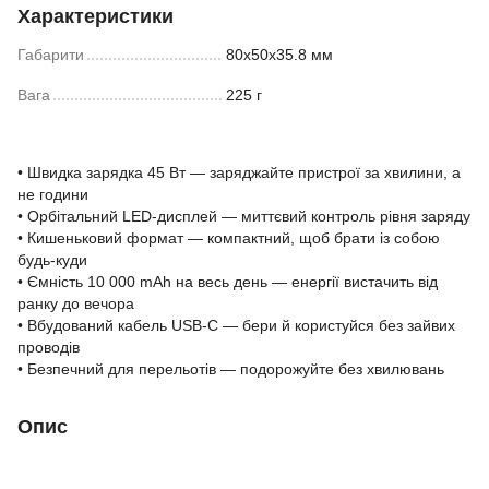
Характеристики
Габарити
80х50х35.8 мм
Вага
225 г
• Швидка зарядка 45 Вт — заряджайте пристрої за хвилини, а
не години
• Орбітальний LED-дисплей — миттєвий контроль рівня заряду
• Кишеньковий формат — компактний, щоб брати із собою
будь-куди
• Ємність 10 000 mAh на весь день — енергії вистачить від
ранку до вечора
• Вбудований кабель USB-C — бери й користуйся без зайвих
проводів
• Безпечний для перельотів — подорожуйте без хвилювань
Опис