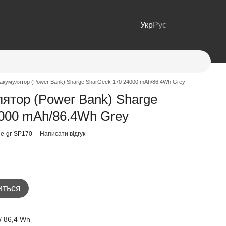
Укр
Рус
 акумулятор (Power Bank) Sharge SharGeek 170 24000 mAh/86.4Wh Grey
лятор (Power Bank) Sharge
000 mAh/86.4Wh Grey
ge-gr-SP170
Написати відгук
иться
/ 86,4 Wh