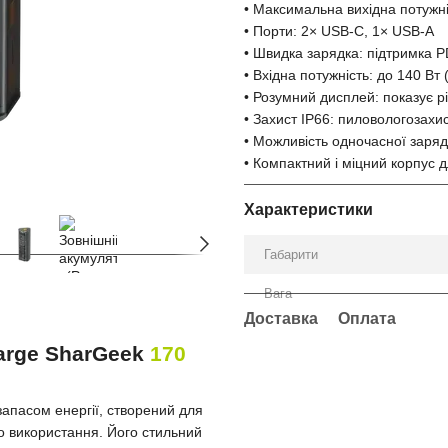
• Максимальна вихідна потужні
• Порти: 2× USB-C, 1× USB-A
• Швидка зарядка: підтримка P
• Вхідна потужність: до 140 Вт
• Розумний дисплей: показує рі
• Захист IP66: пиловологозахи
• Можливість одночасної заряд
• Компактний і міцний корпус 
Характеристики
Габарити
Вага
Доставка
Оплата
arge SharGeek
170
апасом енергії, створений для
о використання. Його стильний