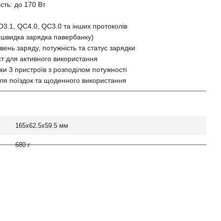
сть: до 170 Вт
D3.1, QC4.0, QC3.0 та інших протоколів
 (швидка зарядка павербанку)
вень заряду, потужність та статус зарядки
ст для активного використання
ки 3 пристроїв з розподілом потужності
для поїздок та щоденного використання
165x62.5x59.5 мм
680 г